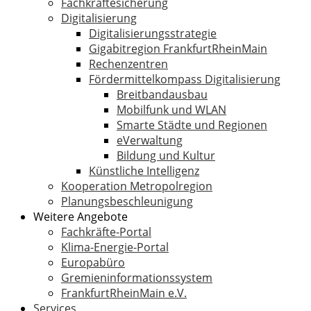
Fachkräftesicherung
Digitalisierung
Digitalisierungsstrategie
Gigabitregion FrankfurtRheinMain
Rechenzentren
Fördermittelkompass Digitalisierung
Breitbandausbau
Mobilfunk und WLAN
Smarte Städte und Regionen
eVerwaltung
Bildung und Kultur
Künstliche Intelligenz
Kooperation Metropolregion
Planungsbeschleunigung
Weitere Angebote
Fachkräfte-Portal
Klima-Energie-Portal
Europabüro
Gremieninformationssystem
FrankfurtRheinMain e.V.
Services